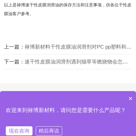
以上是
禄博
速干性皮膜润滑油
的保存方法和注意事项，供各位干性皮
膜油客户参考。
上一篇：
禄博新材料干性皮膜油润滑剂对PC pp塑料和橡胶会腐蚀产生不
下一篇：
速干性皮膜油润滑剂遇到烟草等燃烧物会怎么样呢？
Copyright © 2002-2025 禄博新材料(深圳)有限公司
×
版权所有
欢迎来到禄博新材料，请问您是需要什么产品呢？
备案号：
粤ICP备2025359891号-1
现在咨询
稍后再说