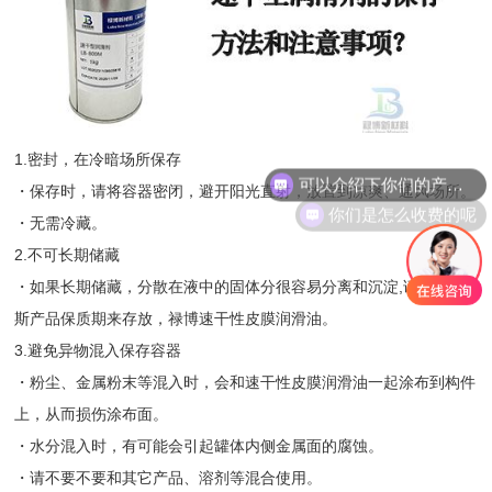
1.密封，在冷暗场所保存
可以介绍下你们的产品么
・保存时，请将容器密闭，避开阳光直射，放置到凉爽、通风场所。
你们是怎么收费的呢
・无需冷藏。
2.不可长期储藏
・如果长期储藏，分散在液中的固体分很容易分离和沉淀,请按哈维
斯产品保质期来存放，禄博
速干性皮膜润滑油。
3.避免异物混入保存容器
・粉尘、金属粉末等混入时，会和速干性皮膜润滑油一起涂布到构件
上，从而损伤涂布面。
・水分混入时，有可能会引起罐体内侧金属面的腐蚀。
・请不要不要和其它产品、溶剂等混合使用。