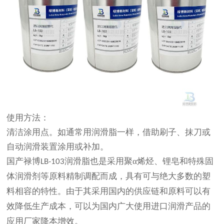
使用方法：
清洁涂用点。如通常用润滑脂一样，借助刷子、抹刀或
自动润滑装置涂用或补加。
国产禄博
润滑脂也是
采用
聚
α烯烃、锂皂和特殊固
LB-
103
体润滑剂
等原料精制调配而成，具有可与绝大多数的塑
料相容
的特性
。由于
其
采用国内的供应链和原料可以
有
效
降低生产成本，可以为国内广大使用进口润滑产品的
应用厂家降本增效。