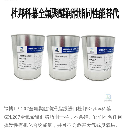
禄博
LB-207
全氟聚醚润滑脂
跟进口杜邦
Krytox科慕
GPL207全氟聚醚润滑脂润一样，不含硅。它们不含任何
挥发性有机化合物或氯，并且不会危害大气或臭氧层。